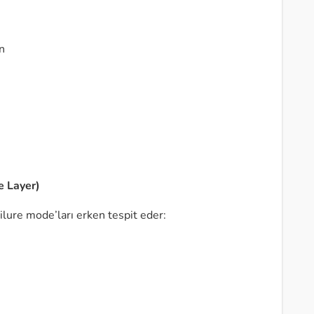
n
e
e Layer)
ure mode’ları erken tespit eder: