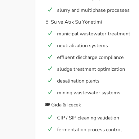
slurry and multiphase processes
💧 Su ve Atık Su Yönetimi
municipal wastewater treatment
neutralization systems
effluent discharge compliance
sludge treatment optimization
desalination plants
mining wastewater systems
🍽️ Gıda & İçecek
CIP / SIP cleaning validation
fermentation process control