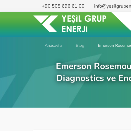
+90 505 696 61 00
info@yesilgrupen
Anasayfa
Blog
Emerson Rosemount
Emerson Rosemount 
Diagnostics ve En