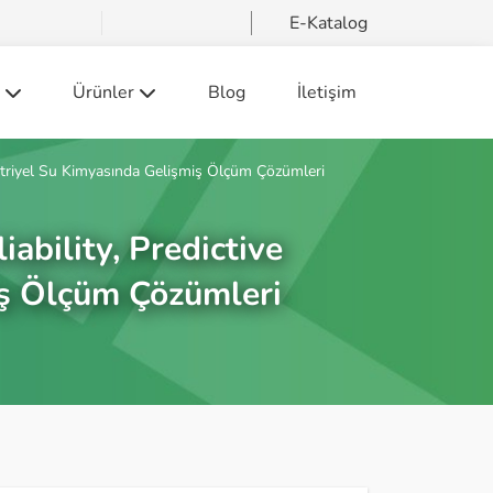
E-Katalog
Ürünler
Blog
İletişim
eri Projelendirme ve Taahhüt (EPC) Hizmetleri
Yüksek Gerilim Ekipmanları
üstriyel Su Kimyasında Gelişmiş Ölçüm Çözümleri
 Sorumluluğu
Orta Gerilim Ekipmanlar
Alçak Gerilim Ekipmanları
ability, Predictive
Endüstriyel Enstrüman
iş Ölçüm Çözümleri