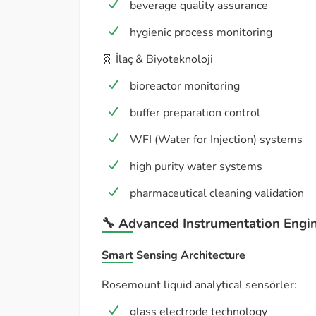
beverage quality assurance
hygienic process monitoring
🧬 İlaç & Biyoteknoloji
bioreactor monitoring
buffer preparation control
WFI (Water for Injection) systems
high purity water systems
pharmaceutical cleaning validation
🔧 Advanced Instrumentation Engi
Smart Sensing Architecture
Rosemount liquid analytical sensörler:
glass electrode technology