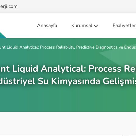
erji.com
Anasayfa
Kurumsal
Faaliyetler
Biz Kimiz?
Enerji Sisteml
 Liquid Analytical: Process Reliability, Predictive Diagnostics ve End
Misyon - Vizyon
Tesis İşletme
Sertifikalar
Liquid Analytical: Process Reli
düstriyel Su Kimyasında Gelişm