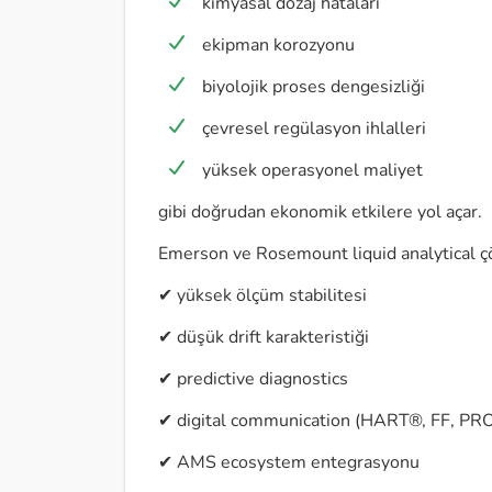
kimyasal dozaj hataları
ekipman korozyonu
biyolojik proses dengesizliği
çevresel regülasyon ihlalleri
yüksek operasyonel maliyet
gibi doğrudan ekonomik etkilere yol açar.
Emerson ve Rosemount liquid analytical ç
✔ yüksek ölçüm stabilitesi
✔ düşük drift karakteristiği
✔ predictive diagnostics
✔ digital communication (HART®, FF, PR
✔ AMS ecosystem entegrasyonu