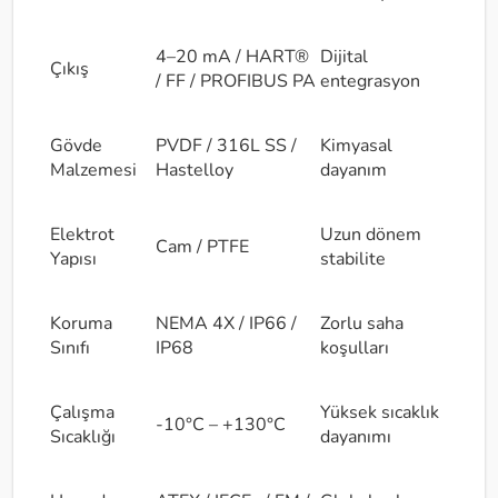
4–20 mA / HART®
Dijital
Çıkış
/ FF / PROFIBUS PA
entegrasyon
Gövde
PVDF / 316L SS /
Kimyasal
Malzemesi
Hastelloy
dayanım
Elektrot
Uzun dönem
Cam / PTFE
Yapısı
stabilite
Koruma
NEMA 4X / IP66 /
Zorlu saha
Sınıfı
IP68
koşulları
Çalışma
Yüksek sıcaklık
-10°C – +130°C
Sıcaklığı
dayanımı