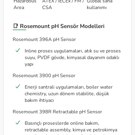
Hazardous
ATEX / IECEx / FM /
Global saha
Area
CSA
kullanımı
📑 Rosemount pH Sensör Modelleri
Rosemount 396A pH Sensor
Inline proses uygulamaları, atık su ve proses
suyu, PVDF gövde, kimyasal dayanım odaklı
yapı
Rosemount 3900 pH Sensor
Enerji santrali uygulamaları, boiler water
chemistry, uzun dönem stabilite, düşük
bakım ihtiyacı
Rosemount 398R Retractable pH Sensor
Basınçlı proseslerde online bakım,
retractable assembly, kimya ve petrokimya