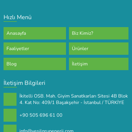
Hızlı Menü
Anasayfa
Biz Kimiz?
Faaliyetler
Ürünler
Blog
İletişim
İletişim Bilgileri
İkitelli OSB. Mah. Giyim Sanatkarları Sitesi 4B Blok
4. Kat No: 409/1 Başakşehir - İstanbul / TÜRKİYE
+90 505 696 61 00
info@yesilgrupenerji.com