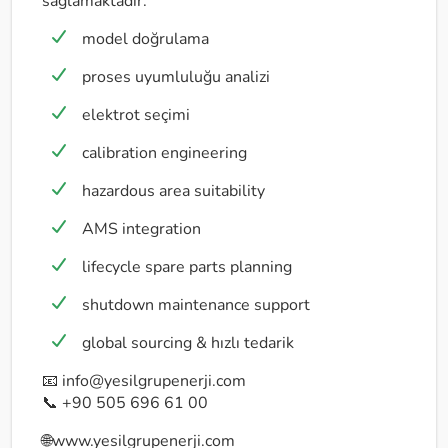
sağlamaktadır:
model doğrulama
proses uyumluluğu analizi
elektrot seçimi
calibration engineering
hazardous area suitability
AMS integration
lifecycle spare parts planning
shutdown maintenance support
global sourcing & hızlı tedarik
📧
info@yesilgrupenerji.com
📞 +90 505 696 61 00
🌐
www.yesilgrupenerji.com