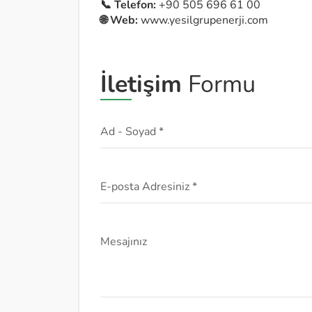
📞 Telefon:
+90 505 696 61 00
🌐 Web:
www.yesilgrupenerji.com
İletişim
Formu
Ad - Soyad *
E-posta Adresiniz *
Mesajınız