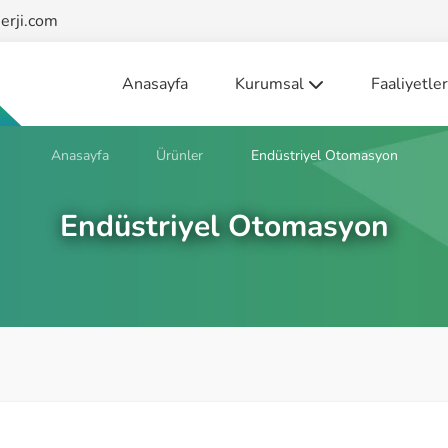
erji.com
Anasayfa
Kurumsal
Faaliyetler
Biz Kimiz?
Enerji Sisteml
Anasayfa
Ürünler
Endüstriyel Otomasyon
Misyon - Vizyon
Tesis İşletme
Sertifikalar
Endüstriyel Otomasyon