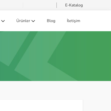
E-Katalog
Ürünler
Blog
İletişim
eri Projelendirme ve Taahhüt (EPC) Hizmetleri
Yüksek Gerilim Ekipmanları
 Sorumluluğu
Orta Gerilim Ekipmanlar
Alçak Gerilim Ekipmanları
Endüstriyel Enstrüman