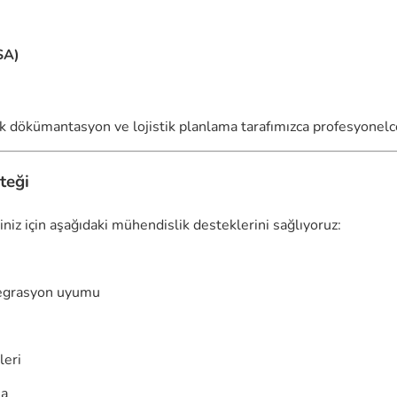
SA)
ik dökümantasyon ve lojistik planlama tarafımızca profesyonel
teği
niz için aşağıdaki mühendislik desteklerini sağlıyoruz:
egrasyon uyumu
leri
ma