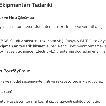
kipmanları Tedariki
ir ve Hızlı Çözümler
asında, otomasyon sistemlerinizin kesintisiz ve verimli çalışab
 (BAE, Suudi Arabistan, Irak, Katar vb.), Rusya & BDT, Orta Asy
ipmanları tedarik hizmeti
sunar. Kendi üretimimiz olmamakla b
auser, Schneider Electric vb.) ürünlerine doğrudan erişim sa
rı Portföyümüz
ka ve model seçeneğiyle hızlı ve rekabetçi tedarik sağlıyoruz:
hazları)
eriyle sistemlerinizi kesintisiz ve güvenli şekilde yönetin.