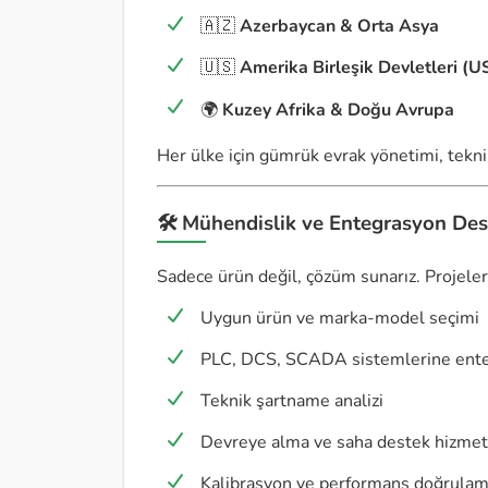
🇦🇿
Azerbaycan & Orta Asya
🇺🇸
Amerika Birleşik Devletleri (U
🌍
Kuzey Afrika & Doğu Avrupa
Her ülke için gümrük evrak yönetimi, tekn
🛠️ Mühendislik ve Entegrasyon Des
Sadece ürün değil, çözüm sunarız. Projeleri
Uygun ürün ve marka-model seçimi
PLC, DCS, SCADA sistemlerine ent
Teknik şartname analizi
Devreye alma ve saha destek hizmet
Kalibrasyon ve performans doğrula