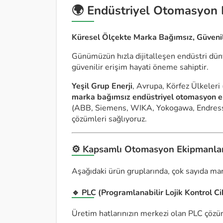
🌍 Endüstriyel Otomasyon E
Küresel Ölçekte Marka Bağımsız, Güvenil
Günümüzün hızla dijitalleşen endüstri düny
güvenilir erişim hayati öneme sahiptir.
Yeşil Grup Enerji
, Avrupa, Körfez Ülkeleri
marka bağımsız endüstriyel otomasyon ek
(ABB, Siemens, WIKA, Yokogawa, Endress+H
çözümleri sağlıyoruz.
⚙️ Kapsamlı Otomasyon Ekipmanla
Aşağıdaki ürün gruplarında, çok sayıda mar
🔹 PLC (Programlanabilir Lojik Kontrol Ci
Üretim hatlarınızın merkezi olan PLC çözüml