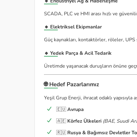
🔹 Endüstriyel Ağ & Haberleşme
SCADA, PLC ve HMI arası hızlı ve güvenilir 
🔹 Elektriksel Ekipmanlar
Güç kaynakları, kontaktörler, röleler, UPS
🔹 Yedek Parça & Acil Tedarik
Üretimde yaşanacak duruşların önüne geçme
🌐 Hedef Pazarlarımız
Yeşil Grup Enerji, ihracat odaklı yapısıyla 
🇪🇺
Avrupa
🇦🇪
Körfez Ülkeleri
(BAE, Suudi Arab
🇷🇺
Rusya & Bağımsız Devletler T