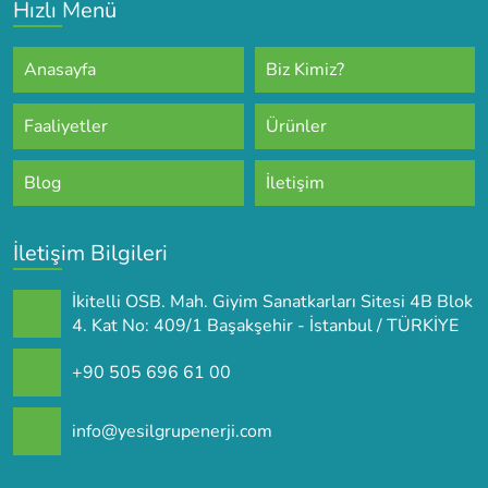
Hızlı Menü
Anasayfa
Biz Kimiz?
Faaliyetler
Ürünler
Blog
İletişim
İletişim Bilgileri
İkitelli OSB. Mah. Giyim Sanatkarları Sitesi 4B Blok
4. Kat No: 409/1 Başakşehir - İstanbul / TÜRKİYE
+90 505 696 61 00
info@yesilgrupenerji.com