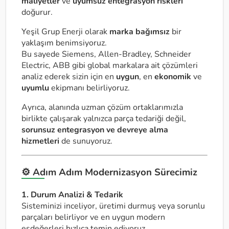
maliyetler
ve
uyumsuz entegrasyon riskleri
doğurur.
Yeşil Grup Enerji olarak
marka bağımsız
bir
yaklaşım benimsiyoruz.
Bu sayede Siemens, Allen-Bradley, Schneider
Electric, ABB gibi global markalara ait çözümleri
analiz ederek sizin için en
uygun
, en
ekonomik
ve
uyumlu
ekipmanı belirliyoruz.
Ayrıca, alanında uzman çözüm ortaklarımızla
birlikte çalışarak yalnızca parça tedariği değil,
sorunsuz entegrasyon ve devreye alma
hizmetleri
de sunuyoruz.
⚙️ Adım Adım Modernizasyon Sürecimiz
1. Durum Analizi & Tedarik
Sisteminizi inceliyor, üretimi durmuş veya sorunlu
parçaları belirliyor ve en uygun modern
eşdeğerleri hızlıca temin ediyoruz.