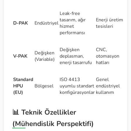
Leak-free
tasarım, ağır
Enerji üretim
D-PAK
Endüstriyel
hizmet
tesisleri
performansı
Değişken
CNC,
Değişken
V-PAK
deplasman,
otomasyon
(Variable)
enerji tasarrufu
hatları
Standard
ISO 4413
Genel
HPU
Bölgesel
uyumlu standart
endüstriyel
(EU)
konfigürasyonlar
kullanım
📊 Teknik Özellikler
(Mühendislik Perspektifi)