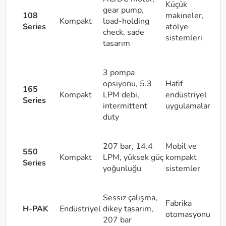
Küçük
gear pump,
108
makineler,
Kompakt
load-holding
Series
atölye
check, sade
sistemleri
tasarım
3 pompa
opsiyonu, 5.3
Hafif
165
Kompakt
LPM debi,
endüstriyel
Series
intermittent
uygulamalar
duty
207 bar, 14.4
Mobil ve
550
Kompakt
LPM, yüksek güç
kompakt
Series
yoğunluğu
sistemler
Sessiz çalışma,
Fabrika
H-PAK
Endüstriyel
dikey tasarım,
otomasyonu
207 bar