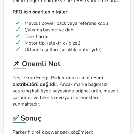
teknik değerlendirme ve hızlı RFQ yönetimi sunar.
RFQ için önerilen bilgiler:
Mevcut power pack veya referans kodu
Çalışma basıncı ve debi
Tank hacmi
Motor tipi (elektrik / dizel)
Ortam koşulları (sıcaklık, duty cycle)
📌 Önemli Not
Yeşil Grup Enerji, Parker markasının
resmî
distribütörü değildir
. Ancak marka bağımsız
sourcing kabiliyeti sayesinde orijinal ürün, muadil
çözümler ve teknik revizyon seçenekleri
sunmaktadır.
✅ Sonuç
Parker hidrolik power pack çözümleri: