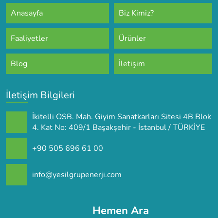
Anasayfa
Biz Kimiz?
Faaliyetler
Ürünler
Blog
İletişim
İletişim Bilgileri
İkitelli OSB. Mah. Giyim Sanatkarları Sitesi 4B Blok
4. Kat No: 409/1 Başakşehir - İstanbul / TÜRKİYE
+90 505 696 61 00
info@yesilgrupenerji.com
Hemen Ara
Tüm Hakları Saklıdır.
Web Tasarım: Click to Peak