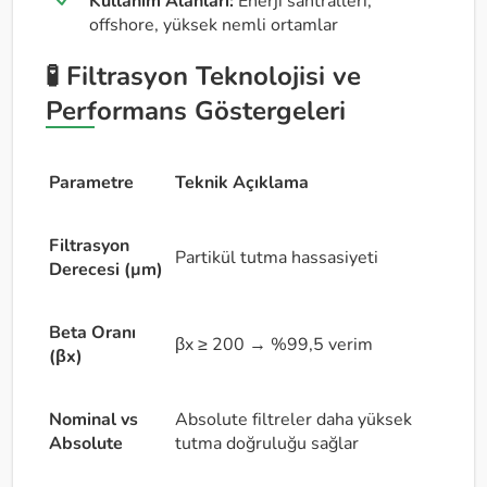
Kullanım Alanları:
Enerji santralleri,
offshore, yüksek nemli ortamlar
🧪 Filtrasyon Teknolojisi ve
Performans Göstergeleri
Parametre
Teknik Açıklama
Filtrasyon
Partikül tutma hassasiyeti
Derecesi (µm)
Beta Oranı
βx ≥ 200 → %99,5 verim
(βx)
Nominal vs
Absolute filtreler daha yüksek
Absolute
tutma doğruluğu sağlar