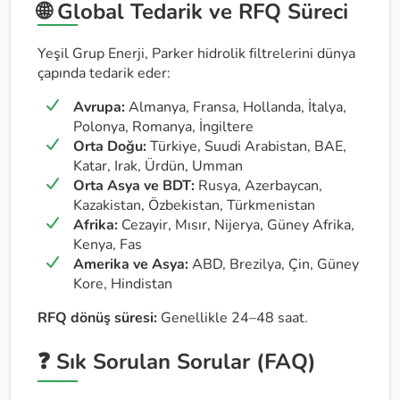
🌐 Global Tedarik ve RFQ Süreci
Yeşil Grup Enerji, Parker hidrolik filtrelerini dünya
çapında tedarik eder:
Avrupa:
Almanya, Fransa, Hollanda, İtalya,
Polonya, Romanya, İngiltere
Orta Doğu:
Türkiye, Suudi Arabistan, BAE,
Katar, Irak, Ürdün, Umman
Orta Asya ve BDT:
Rusya, Azerbaycan,
Kazakistan, Özbekistan, Türkmenistan
Afrika:
Cezayir, Mısır, Nijerya, Güney Afrika,
Kenya, Fas
Amerika ve Asya:
ABD, Brezilya, Çin, Güney
Kore, Hindistan
RFQ dönüş süresi:
Genellikle 24–48 saat.
❓ Sık Sorulan Sorular (FAQ)